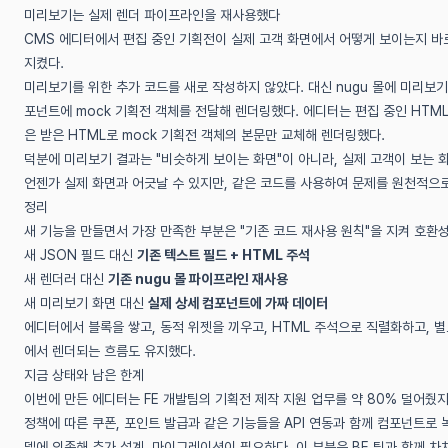
미리보기는 실제 렌더 파이프라인을 재사용했다
CMS 에디터에서 편집 중인 기획전이 실제 고객 화면에서 어떻게 보이는지 바로
지켰다.
미리보기를 위한 추가 코드를 새로 작성하지 않았다. 대신 nugu 몰에 미리보기
포넌트에 mock 기획전 객체를 전달해 렌더링했다. 에디터는 편집 중인 HTM
은 받은 HTML로 mock 기획전 객체의 본문만 교체해 렌더링했다.
덕분에 미리보기 결과는 "비슷하게 보이는 화면"이 아니라, 실제 고객이 보는 
언젠가 실제 화면과 어긋날 수 있지만, 같은 코드를 사용하여 문제를 원천적으
정리
새 기능을 만들면서 가장 만족한 부분은 "기존 코드 재사용 원칙"을 지켜 호환
새 JSON 필드 대신
기존 텍스트 필드 + HTML 주석
새 렌더러 대신
기존 nugu 몰 파이프라인 재사용
새 미리보기 화면 대신
실제 상세 컴포넌트에 가짜 데이터
에디터에서 블록을 쌓고, 동적 위젯을 끼우고, HTML 주석으로 직렬화하고, 별
에서 렌더되는 흐름도 유지했다.
지금 상태와 남은 한계
이번에 만든 에디터는 FE 개발팀의 기획전 제작 지원 업무를 약 80% 덜어줬
정책에 따른 쿠폰, 포인트 발급과 같은 기능들을 API 연동과 함께 컴포넌트로
델에 의존해 추가 설계, 마이그레이션이 필요하다. 이 부분은 BE 팀과 함께 차