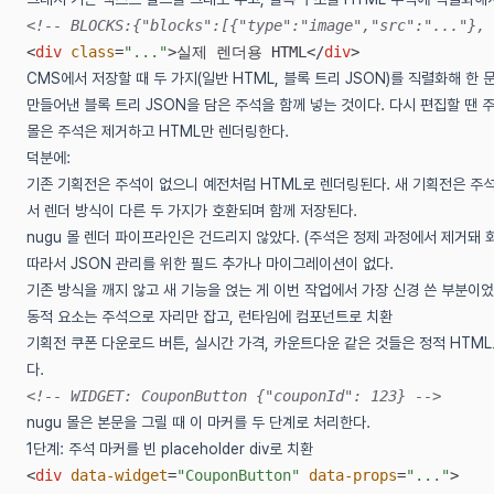
<!-- BLOCKS:{"blocks":[{"type":"image","src":"..."}, 
<
div
 class
=
"..."
>실제 렌더용 HTML</
div
>
CMS에서 저장할 때 두 가지(일반 HTML, 블록 트리 JSON)를 직렬화해 한 
만들어낸 블록 트리 JSON을 담은 주석을 함께 넣는 것이다. 다시 편집할 땐 
몰은 주석은 제거하고 HTML만 렌더링한다.
덕분에:
기존 기획전은 주석이 없으니 예전처럼 HTML로 렌더링된다. 새 기획전은 주석
서 렌더 방식이 다른 두 가지가 호환되며 함께 저장된다.
nugu 몰 렌더 파이프라인은 건드리지 않았다. (주석은 정제 과정에서 제거돼 
따라서 JSON 관리를 위한 필드 추가나 마이그레이션이 없다.
기존 방식을 깨지 않고 새 기능을 얹는 게 이번 작업에서 가장 신경 쓴 부분이었
동적 요소는 주석으로 자리만 잡고, 런타임에 컴포넌트로 치환
기획전 쿠폰 다운로드 버튼, 실시간 가격, 카운트다운 같은 것들은 정적 HTML
다.
<!-- WIDGET: CouponButton {"couponId": 123} -->
nugu 몰은 본문을 그릴 때 이 마커를 두 단계로 처리한다.
1단계: 주석 마커를 빈 placeholder div로 치환
<
div
 data-widget
=
"CouponButton"
 data-props
=
"..."
>