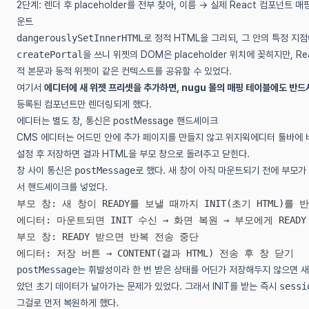
2단계: 렌더 후 placeholder를 전부 찾아, 이름 → 실제 React 컴포넌트 매
운트
dangerouslySetInnerHTML
로 정적 HTML을 그리되, 그 안의 특정 지
createPortal
을 쓰니 위젯의 DOM은 placeholder 위치에 꽂히지만,
적 본문과 동적 위젯이 같은 컨텍스트를 공유할 수 있었다.
여기서
에디터에 새 위젯 프리셋을 추가하면, nugu 몰의 매핑 테이블에도 반
등록된 컴포넌트만 렌더링되게 했다.
에디터는 별도 창, 통신은 postMessage 핸드셰이크
CMS 에디터는 어드민 안에 추가 페이지를 만들지 않고 위지윅에디터 툴바에 
설정 후 저장하면 결과 HTML을 부모 창으로 돌려주고 닫힌다.
창 사이 통신은
postMessage
로 했다. 새 창이 아직 마운트되기 전에 부모가
서 핸드셰이크를 넣었다.
부모 창: 새 창이 READY를 보낼 때까지 INIT(초기 HTML)를 
에디터: 마운트되면 INIT 수신 → 화면 복원 → 부모에게 READY
부모 창: READY 받으면 반복 전송 중단
에디터: 저장 버튼 → CONTENT(결과 HTML) 전송 후 창 닫기
postMessage
는 휘발성이라 한 번 받은 상태를 어딘가 저장해두지 않으면 새
았던 초기 데이터가 날아가는 문제가 있었다. 그래서 INIT를 받는 즉시
sessi
그걸로 먼저 복원하게 했다.