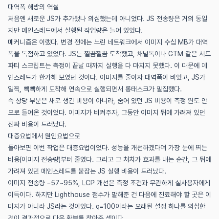
대역폭 해방의 역설
처음엔 새로운 JS가 추가됐나 의심했는데 아니었다. JS 전송량은 거의 동일
지만 메인스레드에서 실행된 작업량은 늘어 있었다.
메커니즘은 이랬다. 변경 전에는 느린 네트워크에서 이미지 수십 MB가 대역
폭을 독점하고 있었다. JS는 찔끔찔끔 도착했고, 채널톡이나 GTM 같은 서드
파티 스크립트는 측정이 끝날 때까지 실행을 다 마치지 못했다. 이 때문에 메
인스레드가 한가해 보였던 것이다. 이미지를 줄이자 대역폭이 비었고, JS가
일찍, 빽빽하게 도착해 연속으로 실행되면서 롱태스크가 밀집했다.
즉 상당 부분은 새로 생긴 비용이 아니라, 숨어 있던 JS 비용이 측정 윈도 안
으로 들어온 것이었다. 이미지가 비켜주자, 그동안 이미지 뒤에 가려져 있던
진짜 비용이 드러났다.
대증요법에서 원인요법으로
돌아보면 이번 작업은 대증요법이었다. 성능을 개선하겠다며 가장 눈에 띄는
비용(이미지 전송량)부터 줄였다. 그리고 그 처치가 효과를 내는 순간, 그 뒤에
가려져 있던 메인스레드를 붙잡는 JS 실행 비용이 드러났다.
이미지 전송량 −57~95%, LCP 개선은 측정 조건과 무관하게 실사용자에게
이득이다. 하지만 Lighthouse 점수가 말해준 건 다음에 진료해야 할 곳은 이
미지가 아니라 JS라는 것이었다. q=100이라는 오래된 설정 하나를 의심한
것이 결과적으로 다음 환부를 찾아준 셈이다.