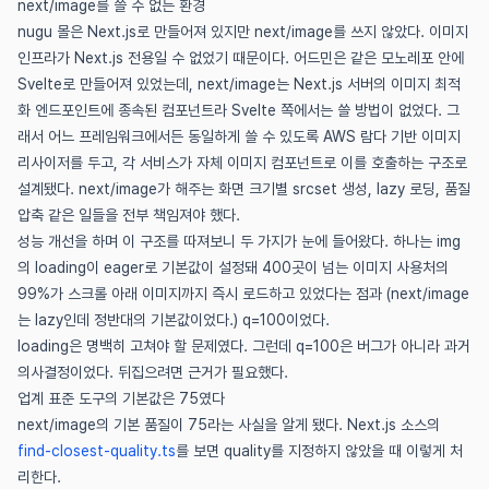
next/image를 쓸 수 없는 환경
nugu 몰은 Next.js로 만들어져 있지만 next/image를 쓰지 않았다. 이미지
인프라가 Next.js 전용일 수 없었기 때문이다. 어드민은 같은 모노레포 안에
Svelte로 만들어져 있었는데, next/image는 Next.js 서버의 이미지 최적
화 엔드포인트에 종속된 컴포넌트라 Svelte 쪽에서는 쓸 방법이 없었다. 그
래서 어느 프레임워크에서든 동일하게 쓸 수 있도록 AWS 람다 기반 이미지
리사이저를 두고, 각 서비스가 자체 이미지 컴포넌트로 이를 호출하는 구조로
설계됐다. next/image가 해주는 화면 크기별 srcset 생성, lazy 로딩, 품질
압축 같은 일들을 전부 책임져야 했다.
성능 개선을 하며 이 구조를 따져보니 두 가지가 눈에 들어왔다. 하나는 img
의 loading이 eager로 기본값이 설정돼 400곳이 넘는 이미지 사용처의
99%가 스크롤 아래 이미지까지 즉시 로드하고 있었다는 점과 (next/image
는 lazy인데 정반대의 기본값이었다.) q=100이었다.
loading은 명백히 고쳐야 할 문제였다. 그런데 q=100은 버그가 아니라 과거
의사결정이었다. 뒤집으려면 근거가 필요했다.
업계 표준 도구의 기본값은 75였다
next/image의 기본 품질이 75라는 사실을 알게 됐다. Next.js 소스의
(새 창에서 열림)
find-closest-quality.ts
를 보면 quality를 지정하지 않았을 때 이렇게 처
리한다.