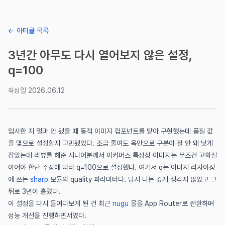
← 아티클 목록
3년간 아무도 다시 열어보지 않은 설정,
q=100
작성일
2026.06.12
입사한 지 얼마 안 됐을 때 동적 이미지 컴포넌트를 맡아 구현했는데 품질 값
을 몇으로 설정할지 고민됐었다. 조금 줄여도 육안으로 구분이 잘 안 돼 낮게
잡았는데 리뷰를 해준 시니어분께서 이커머스 특성상 이미지는 무조건 고화질
이어야 한단 주장에 따라 q=100으로 설정했다. 여기서 q는 이미지 리사이징
(새 창에서 열림)
에 쓰는
sharp
모듈의 quality 파라미터다. 당시 나는 깊게 생각지 않았고 그
뒤로 3년이 흘렀다.
(새 창에서 열림)
이 설정을 다시 들여다보게 된 건 최근
nugu
몰을 App Router로 전환하며
성능 개선을 진행하면서였다.