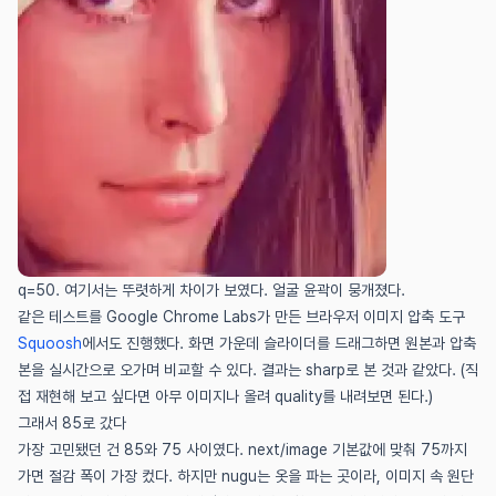
q=50. 여기서는 뚜렷하게 차이가 보였다. 얼굴 윤곽이 뭉개졌다.
같은 테스트를 Google Chrome Labs가 만든 브라우저 이미지 압축 도구
(새 창에서 열림)
Squoosh
에서도 진행했다. 화면 가운데 슬라이더를 드래그하면 원본과 압축
본을 실시간으로 오가며 비교할 수 있다. 결과는 sharp로 본 것과 같았다. (직
접 재현해 보고 싶다면 아무 이미지나 올려 quality를 내려보면 된다.)
그래서 85로 갔다
가장 고민됐던 건 85와 75 사이였다. next/image 기본값에 맞춰 75까지
가면 절감 폭이 가장 컸다. 하지만 nugu는 옷을 파는 곳이라, 이미지 속 원단