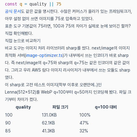
const
 q
 =
 quality 
||
 75
(새 창에서 열림)
공식 문서
도 같은 값을 명시한다. 수많은 커머스가 올라가 있는 프레임워크가,
아무 설정 없이 쓰면 이미지를 75로 압축하고 있었다.
표준 도구 기본값이 75라면, 100과 75의 차이가 실제로 눈에 보이긴 할까?
직접 확인해봤다.
직접 눈으로 비교하기
비교 도구는 이미지 처리 라이브러리 sharp를 썼다. next/image의 이미지
(새 창에서 열림)
최적화 서버(
image-optimizer.ts
)가 내부에서 쓰는 인코더가 바로 sharp
다. 즉 next/image의 q=75와 sharp의 q=75는 같은 인코더의 같은 값이
다. 그리고 우리 AWS 람다 이미지 리사이저가 내부에서 쓰는 모듈도 sharp
였다.
이 sharp로 고전 테스트 이미지(학부 이후로 오랜만에..)인
Lenna(512×512)를 WebP q=100부터 q=50까지 인코딩해 봤다. 파일 크
기부터 차이가 컸다.
quality
파일 크기
q=100 대비
100
131.0KB
100%
90
62.1KB
47%
85
41.3KB
32%