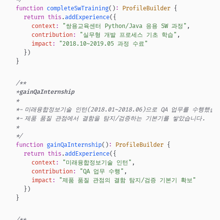
function
completeSwTraining
(
)
:
ProfileBuilder
{
return
this
.
addExperience
(
{
context
:
"
쌍용교육센터 Python/Java 응용 SW 과정
"
,
contribution
:
"
실무형 개발 프로세스 기초 학습
"
,
impact
:
"
2018.10~2019.05 과정 수료
"
}
)
}
/**
*
gainQaInternship
*
*
-
미래융합정보기술 인턴(2018.01~2018.06)으로 QA 업무를 수행했습
*
-
제품 품질 관점에서 결함을 탐지/검증하는 기본기를 쌓았습니다.
*
*/
function
gainQaInternship
(
)
:
ProfileBuilder
{
return
this
.
addExperience
(
{
context
:
"
미래융합정보기술 인턴
"
,
contribution
:
"
QA 업무 수행
"
,
impact
:
"
제품 품질 관점의 결함 탐지/검증 기본기 확보
"
}
)
}
/**