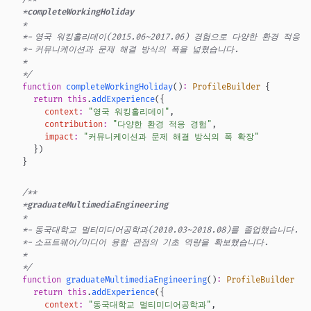
*
completeWorkingHoliday
*
*
-
영국 워킹홀리데이(2015.06~2017.06) 경험으로 다양한 환경 적응
*
-
커뮤니케이션과 문제 해결 방식의 폭을 넓혔습니다.
*
*/
function
completeWorkingHoliday
(
)
:
ProfileBuilder
{
return
this
.
addExperience
(
{
context
:
"
영국 워킹홀리데이
"
,
contribution
:
"
다양한 환경 적응 경험
"
,
impact
:
"
커뮤니케이션과 문제 해결 방식의 폭 확장
"
}
)
}
/**
*
graduateMultimediaEngineering
*
*
-
동국대학교 멀티미디어공학과(2010.03~2018.08)를 졸업했습니다.
*
-
소프트웨어/미디어 융합 관점의 기초 역량을 확보했습니다.
*
*/
function
graduateMultimediaEngineering
(
)
:
ProfileBuilder
{
return
this
.
addExperience
(
{
context
:
"
동국대학교 멀티미디어공학과
"
,