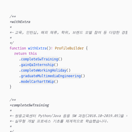
오영근 프로필 — withExtra
/**
*
withExtra
*
*
-
교육, 인턴십, 해외 체류, 학위, 브랜드 모델 참여 등 다양한 경험
*
*/
function
withExtra
(
)
:
ProfileBuilder
{
return
this
.
completeSwTraining
(
)
.
gainQaInternship
(
)
.
completeWorkingHoliday
(
)
.
graduateMultimediaEngineering
(
)
.
modelCarharttWip
(
)
}
/**
*
completeSwTraining
*
*
-
쌍용교육센터 Python/Java 응용 SW 과정(2018.10~2019.05)을 
*
-
실무형 개발 프로세스 기초를 체계적으로 학습했습니다.
*
*/